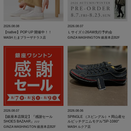
2026.08.08
2026.08.07
【native】POP UP 開催中！！
Ｌサイズ☆26AW先行予約会
WASH たまプラーザテラス店
GINZA WASHINGTON 銀座本店B2F
2026.08.07
2026.08.06
【銀座本店限定】『感謝セール
SPINGLE （スピングル）× 岡山産セ
SHOES BAZAAR』♪♪♪
ルビッチデニムモデル"SP-1080"
GINZA WASHINGTON 銀座本店B2F
WASH ルクア店