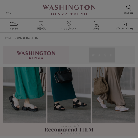
メニュー
詳細検索
カテゴリ
商品一覧
ショップリスト
カート
ログイン/マイページ
HOME
WASHINGTON
PREV
N
1
2
3
4
5
6
7
8