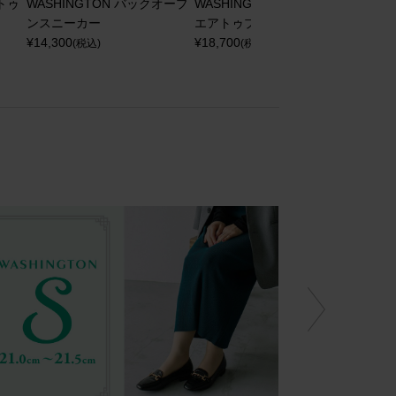
ントゥ
WASHINGTON バックオープ
WASHINGTON 晴雨兼用スク
WAS
ンスニーカー
エアトゥプレーンパンプス
ット
¥
14,300
¥
18,700
¥
15,4
(税込)
(税込)
NEXT