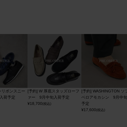
テンリボンスニー
[予約] W 厚底スタッズローフ
[予約] WASHINGTON 
旬入荷予定
ァー 9月中旬入荷予定
ベロアモカシン 9月中
¥
18,700
予定
(税込)
¥
17,600
(税込)