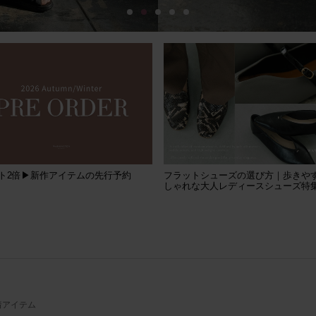
1
2
3
4
5
ト2倍▶︎新作アイテムの先行予約
フラットシューズの選び方｜歩きや
しゃれな大人レディースシューズ特
着アイテム