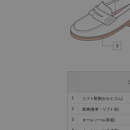
1
リフト取替(かかとゴム)
2
取替(巻革・リフト含)
3
オールソール(革底)