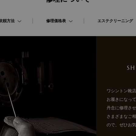
依頼方法
修理価格表
エステクリーニング
SH
ワシントン靴
お履きになっ
丹念に修理さ
さまざまなご
ので、ぜひお