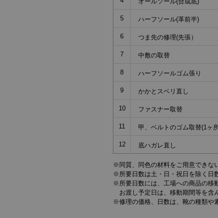
4
オールソール(合成底)
5
ハーフソール(革前半)
6
つま先の修理(先張）
7
中敷の取替
8
ハーフソールゴム張り
9
かかとスベリ直し
10
ファスナー取替
11
甲、ベルトのゴム取替(1ヶ所
12
底ハガレ直し
※同質、同色の材料をご用意できな
※所要日数は土・日・祝日を除く日
※所要日数には、工場への商品の移
お渡し予定日は、移動期間等を含ん
※修理の価格、日数は、靴の種類や