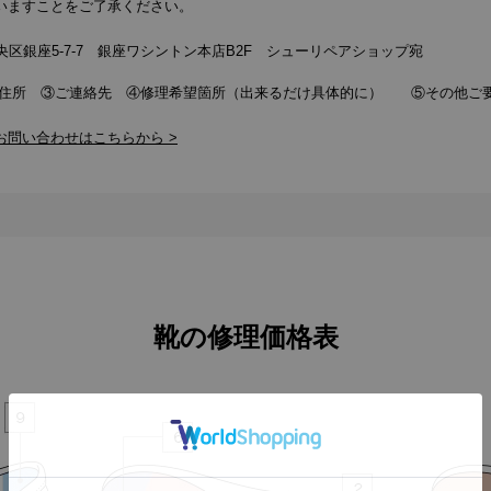
いますことをご了承ください。
都中央区銀座5-7-7 銀座ワシントン本店B2F シューリペアショップ宛
ご住所 ③ご連絡先 ④修理希望箇所（出来るだけ具体的に） ⑤その他ご
お問い合わせはこちらから >
靴の修理価格表