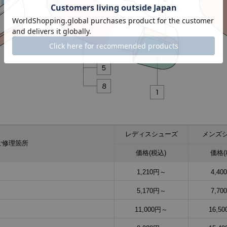
レディスシューズ
メンズ
ご修理箇所
価格(税込)
価格(
1,210円～
4,4
5,170円～
7,7
11,000円～
16,5