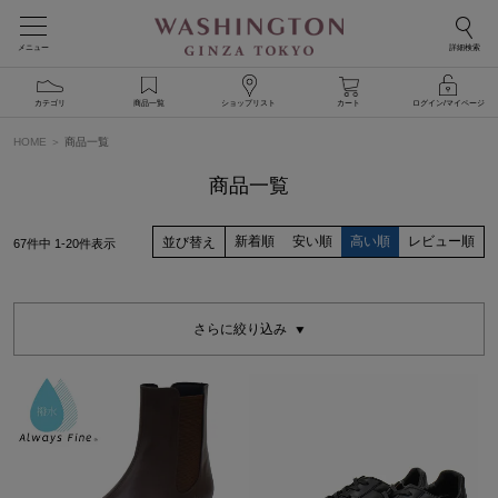
メニュー
詳細検索
カテゴリ
商品一覧
ショップリスト
カート
ログイン/マイページ
HOME
商品一覧
商品一覧
新着順
安い順
高い順
レビュー順
並び替え
67
件中
1
-
20
件表示
さらに絞り込み