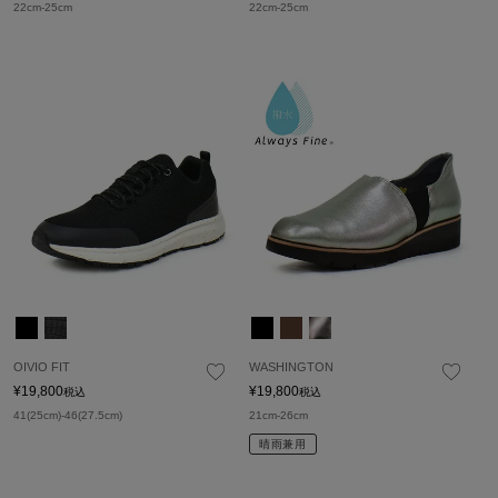
22cm-25cm
22cm-25cm
OIVIO FIT
WASHINGTON
¥
19,800
¥
19,800
税込
税込
41(25cm)-46(27.5cm)
21cm-26cm
晴雨兼用