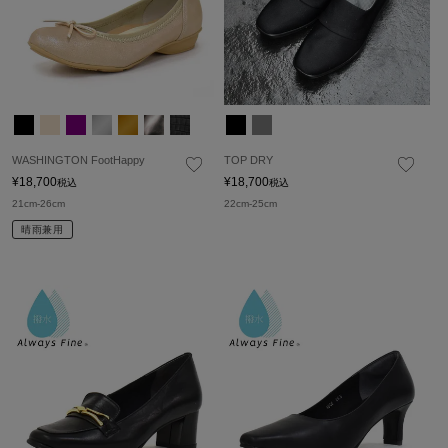
WASHINGTON FootHappy
TOP DRY
¥
18,700
¥
18,700
税込
税込
21cm-26cm
22cm-25cm
晴雨兼用