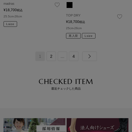
madras
¥
18,700
税込
TOP DRY
25.5cm-26cm
¥
18,700
税込
Lsize
25cm-26cm
再入荷
Lsize
1
2
…
4
CHECKED ITEM
最近チェックした商品