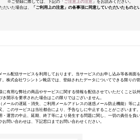
※ご登録に際しては、下記の「
ご注意上の注意
」をお読みください。
ただいた場合は、
「ご利用上の注意」の各事項に同意していただいたものと
メール配信サービスを利用しております。当サービスのお申し込み等各画面
ます。株式会社ワシントン靴店では、登録されたデータについてできる限りの
様に有用な弊社の商品やサービスに関する情報を配信させていただくこと以
づき開示を要求された場合はこの限りではございません。
（メールの遅延・消失、ご利用メールアドレスの迷惑メール防止機能）等に
又、このサービスは当社都合により、予告なしに中止することがございます
用・運営の中止、延期、終了等により発生する問題に関し、一切の責任を負
やお問い合わせは、下記窓口までお問い合わせください。