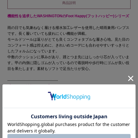
商品説明
機能性を追求したWASHINGTONのFoot Happy(フットハッピー)シリーズ
雨の日でも気兼ねなく履ける撥水加工レザーを使用した晴雨兼用パンプス
です。長く履いていても疲れにくい機能が満載。
モールドソールは返りがとても良くコンフォタブルな履き心地。見た目の
コンフォート感は控えめに、きれいめコーデにも合わせやすいすっきりと
したフォルムになっています。
中敷のクッションに厚みがあり、踵とつま先にはしっかり芯が入っていま
す。甲の内側に隠しゴムが入っているので着脱時や歩行時にゴムが良い役
目を果たします。素材もソフトで足当たりが安心。
-----------------------------------------
【スタッフ試着コメント】
・普段サイズ23cm/幅普通/着用サイズ「23cm」：ストッキングで履い
て、普段と同じサイズでぴったりでした。薄手のソックスで合わせるとき
も同じサイズで履けましたが、リブソックスなど少し厚手のソックスを合
わせる場合はサイズを上げても良いと思ます。足にぴったりフィットして
くれるので、脱げ感がなく、疲れにくいのが嬉しいです。
●素材：ブラック：牛革(LWG認証レザー)、シルバー：山羊革、ブラック