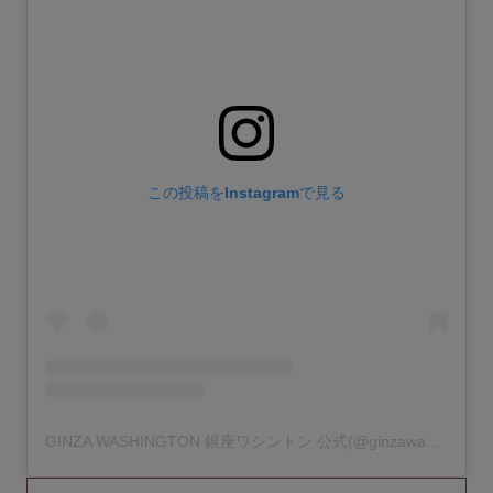
この投稿をInstagramで見る
GINZA WASHINGTON 銀座ワシントン 公式(@ginzawashington_official)がシェアした投稿