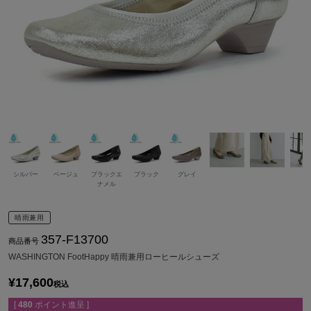
シルバー
ベージュ
ブラックエ
ブラック
グレイ
ナメル
晴雨兼用
357-F13700
商品番号
WASHINGTON FootHappy 晴雨兼用ローヒールシューズ
¥
17,600
税込
[
480
ポイント進呈 ]