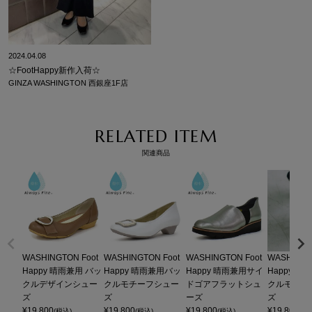
2024.04.08
☆FootHappy新作入荷☆
GINZA WASHINGTON 西銀座1F店
RELATED ITEM
関連商品
WASHINGTON Foot
WASHINGTON Foot
WASHINGTON Foot
WASHINGT
Happy 晴雨兼用 バッ
Happy 晴雨兼用バッ
Happy 晴雨兼用サイ
Happy 
クルデザインシュー
クルモチーフシュー
ドゴアフラットシュ
クルモチー
ズ
ズ
ーズ
ズ
¥
19,800
¥
19,800
¥
19,800
¥
19,800
(税込)
(税込)
(税込)
(税