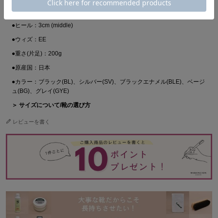
エナメル：牛革エナメル(LWG認証レザー)、ベージュ：山羊革エナメル
(LWG認証レザー)、グレイ：山羊革エナメル
●ヒール：3cm (middle)
●ウィズ：EE
●重さ(片足)：200g
●原産国：日本
●カラー：ブラック(BL)、シルバー(SV)、ブラックエナメル(BLE)、ベージ
ュ(BG)、グレイ(GYE)
＞ サイズについて/靴の選び方
レビューを書く