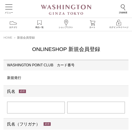
メニュー
詳細検索
カテゴリ
商品一覧
ショップリスト
カート
ログイン/マイページ
HOME
新規会員登録
ONLINESHOP 新規会員登録
WASHINGTON POINT CLUB カード番号
新規発行
氏名
(必
須)
氏名（フリガナ）
(必
須)