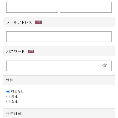
メールアドレス
(必
須)
パスワード
(必
須)
性別
指定なし
男性
女性
生年月日