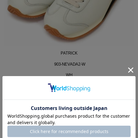
PATRICK
903-NEVADA2-W
WH
SIZE：36～44
￥20,900(税込)
≫ONLINE SHOPで見る
シャープなシルエットが人気のスリッポンWASH。