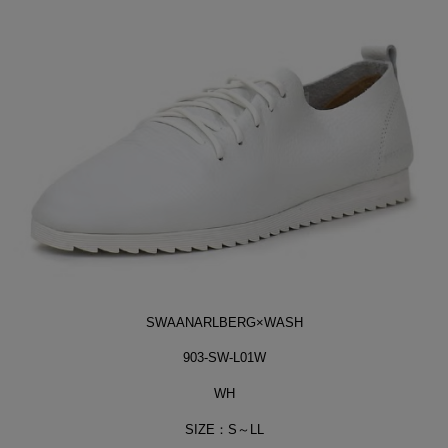
SWAANARLBERG×WASH
903-SW-L01W
WH
SIZE：S～LL