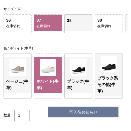
サイズ
37
36
37
39
4
38
在庫切れ
在庫切れ
在庫切れ
残
色
ホワイト(牛革)
ブラック系
ベージュ(牛
ホワイト(牛
ブラック(牛
その他(牛
革)
革)
革)
革)
再入荷お知らせ
数量