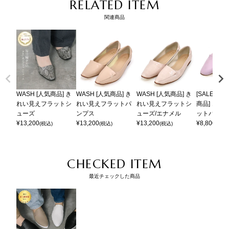
RELATED ITEM
関連商品
WASH [人気商品] き
WASH [人気商品] き
WASH [人気商品] き
[SALE] WA
れい見えフラットシ
れい見えフラットパ
れい見えフラットシ
商品] きれ
ューズ
ンプス
ューズ/エナメル
ットパンプ
¥
13,200
¥
13,200
¥
13,200
¥
8,800
(税込)
(税込)
(税込)
(税込)
CHECKED ITEM
最近チェックした商品