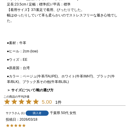
足長:23.5cm / 足幅：標準(E) / 甲高：標準
【着用サイズ】37/素足で着用、ぴったりでした。
幅はゆったりしていて革も柔らかいのでストレスフリーな履き心地でし
た。
●素材：牛革
●ヒール：2cm (low)
●ウィズ：EE
●原産国：台湾
●カラー：ベージュ(牛革/TAUPE)、ホワイト(牛革/WHT)、ブラック(牛
革/BLK)、ブラック系その他(牛革/BLBL)
＞ サイズについて/靴の選び方
5.00
1
千葉県
50代
女性
サクラ
1
購入者
投稿日
2026/03/18