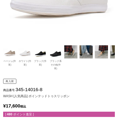
ベージュ(牛
ホワイト(牛
ブラック(牛
ブラック系
革)
革)
革)
その他(牛
革)
再入荷
345-14016-8
商品番号
WASH [人気商品] ポインテッドトゥスリッポン
¥
17,600
税込
[
480
ポイント進呈 ]