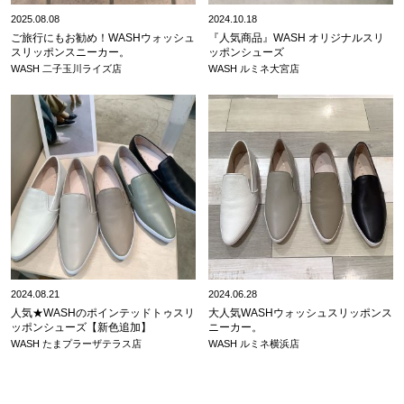
2025.08.08
2024.10.18
ご旅行にもお勧め！WASHウォッシュ
『人気商品』WASH オリジナルスリ
スリッポンスニーカー。
ッポンシューズ
WASH 二子玉川ライズ店
WASH ルミネ大宮店
2024.08.21
2024.06.28
人気★WASHのポインテッドトゥスリ
大人気WASHウォッシュスリッポンス
ッポンシューズ【新色追加】
ニーカー。
WASH たまプラーザテラス店
WASH ルミネ横浜店