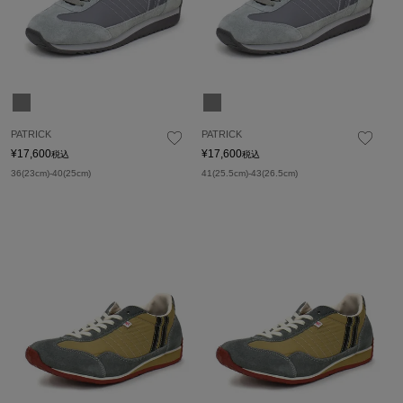
PATRICK
PATRICK
¥
17,600
¥
17,600
税込
税込
36(23cm)-40(25cm)
41(25.5cm)-43(26.5cm)