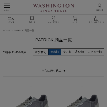
メニュー
詳細検索
カテゴリ
商品一覧
ショップリスト
カート
ログイン/マイページ
HOME
PATRICK,商品一覧
PATRICK,商品一覧
新着順
安い順
高い順
レビュー順
並び替え
53
件中
21
-
40
件表示
さらに絞り込み