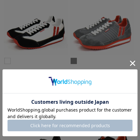
PATRICK
PATRICK
¥
17,600
¥
17,600
税込
税込
35(22.5cm)-40(25cm)
36(23cm)-39(24.5cm)
5.00
（1）