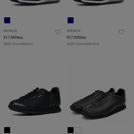
PATRICK
PATRICK
¥
17,600
¥
17,600
税込
税込
35(22.5cm)-40(25cm)
41(25.5cm)-43(26.5cm)