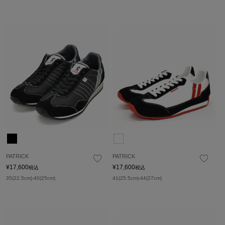
PATRICK
PATRICK
¥
17,600
¥
17,600
税込
税込
35(22.5cm)-40(25cm)
41(25.5cm)-44(27cm)