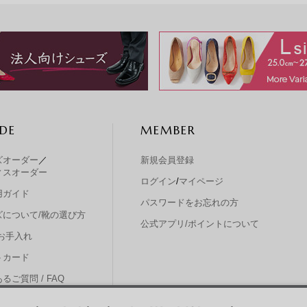
DE
MEMBER
ズオーダー
／
新規会員登録
ィスオーダー
ログイン
/
マイページ
用ガイド
パスワードをお忘れの方
ズについて/靴の選び方
公式アプリ/ポイントについて
お手入れ
トカード
るご質問 / FAQ
い合わせ