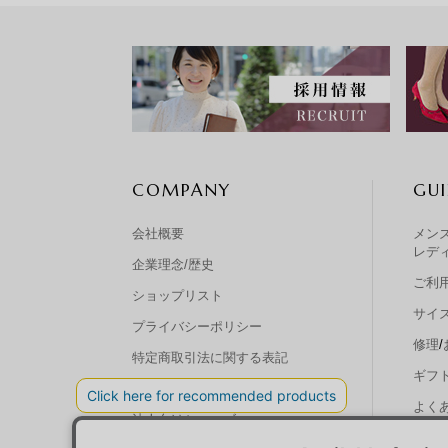
COMPANY
GUI
会社概要
メン
レデ
企業理念/歴史
ご利
ショップリスト
サイ
プライバシーポリシー
修理
/
特定商取引法に関する表記
ギフ
リクルート
よくあ
法人向けシューズ
お問