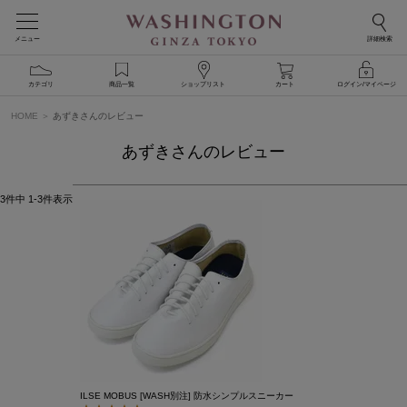
メニュー
詳細検索
カテゴリ
商品一覧
ショップリスト
カート
ログイン/マイページ
HOME
あずきさんのレビュー
あずきさんのレビュー
3
件中
1
-
3
件表示
ILSE MOBUS [WASH別注] 防水シンプルスニーカー