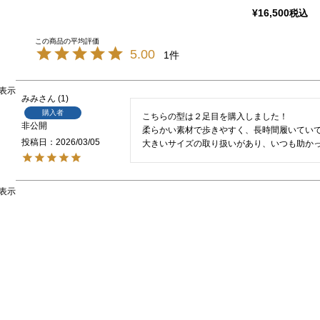
¥
16,500
税込
5.00
1
表示
みみ
1
購入者
こちらの型は２足目を購入しました！

非公開
柔らかい素材で歩きやすく、長時間履いていて
投稿日
2026/03/05
表示