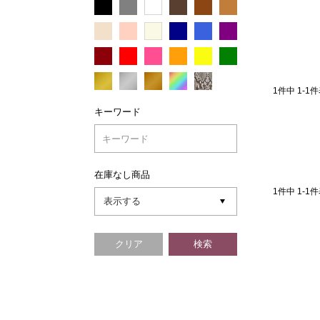
1
件中
1
-
1
件
キーワード
在庫なし商品
1
件中
1
-
1
件