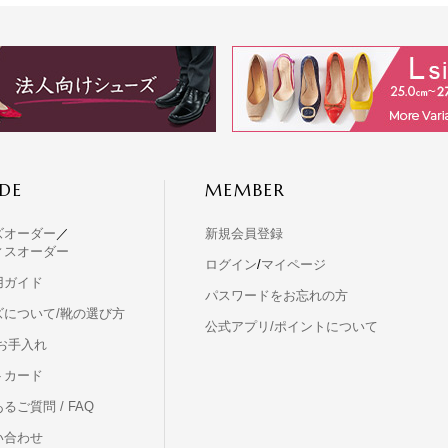
DE
MEMBER
ズオーダー
／
新規会員登録
ィスオーダー
ログイン
/
マイページ
用ガイド
パスワードをお忘れの方
ズについて/靴の選び方
公式アプリ/ポイントについて
お手入れ
トカード
るご質問 / FAQ
い合わせ