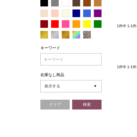
1
件中
1
-
1
件
キーワード
1
件中
1
-
1
件
在庫なし商品