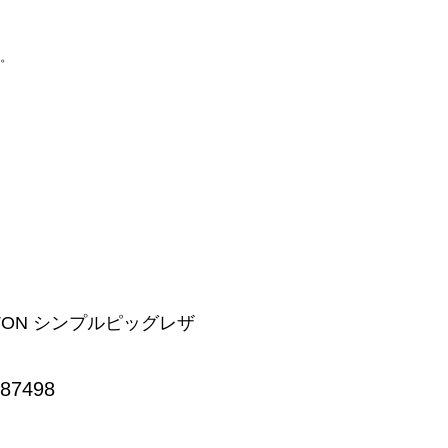
い。
GTON シンプルピッグレザ
-87498