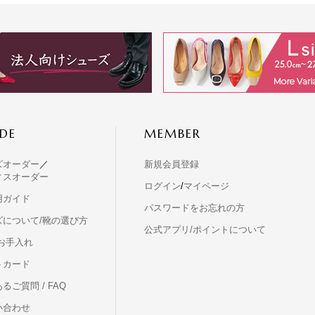
DE
MEMBER
ズオーダー
／
新規会員登録
ィスオーダー
ログイン
/
マイページ
用ガイド
パスワードをお忘れの方
ズについて/靴の選び方
公式アプリ/ポイントについて
お手入れ
トカード
るご質問 / FAQ
い合わせ