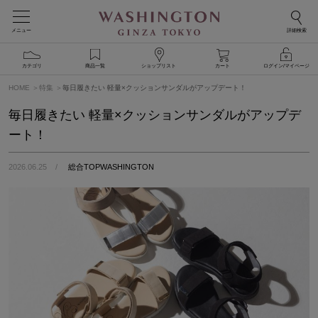
メニュー
詳細検索
カテゴリ
商品一覧
ショップリスト
カート
ログイン/マイページ
HOME
特集
毎日履きたい 軽量×クッションサンダルがアップデート！
毎日履きたい 軽量×クッションサンダルがアップデ
ート！
2026.06.25
総合TOPWASHINGTON