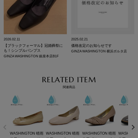
2026.02.11
2025.02.21
【ブラックフォーマル】冠婚葬祭に
価格改定のお知らせです
も！シンプルパンプス
GINZA WASHINGTON 横浜ポルタ店
GINZA WASHINGTON 銀座本店B1F
RELATED ITEM
関連商品
WASHINGTON 晴雨
WASHINGTON 晴雨
WASHINGTON 晴雨
WASHING