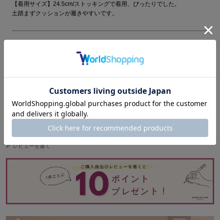
【着用サイズ】24.5cm/ストッキングで着用、ぴったりでした。
土踏まずクッションが履きやすいです。
●素材：牛革
●ヒール：5.5cm (middle)
●ウィズ：EE
●原産国：日本
●カラー：ブラック(BLK)
＞ サイズについて/靴の選び方
レビューを書く