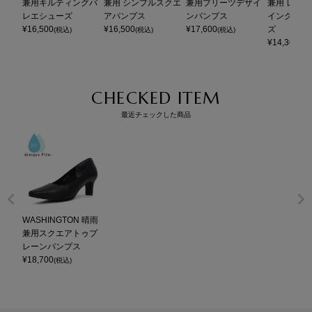
兼用キルティングバ
兼用 シンプルスクエ
兼用プリーツデザイ
兼用 レー
レエシューズ
アパンプス
ンパンプス
イングチッ
¥
16,500
¥
16,500
¥
17,600
ズ
(税込)
(税込)
(税込)
¥
14,300
(税
CHECKED ITEM
最近チェックした商品
WASHINGTON 晴雨
兼用スクエアトゥプ
レーンパンプス
¥
18,700
(税込)