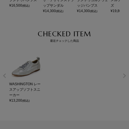
プントゥパンプス
ザーデザインストラ
プントゥコルクウェ
メルフラッ
¥
16,500
ップサンダル
ッジパンプス
ズ
(税込)
¥
14,300
¥
14,300
¥
19,800
(税込)
(税込)
(税
CHECKED ITEM
最近チェックした商品
WASHINGTON レー
スアップソフトスニ
ーカー
¥
13,200
(税込)