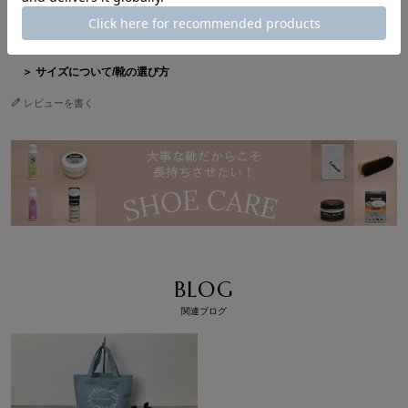
●重さ(片足)：130g
●カラー：ブラック（BL）、ゴールド（GD）、シルバー（SV）
＞ サイズについて/靴の選び方
レビューを書く
BLOG
関連ブログ