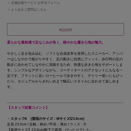
店舗試着サービス お申込フォーム
よくあるご質問はこちら
商品説明
柔らかな素材感で足なじみが良く、軽やかな履き心地が魅力。
やさしく足を包み込む、ソフトな合成皮革を使用したスニーカー。アッパ
ーはしなやかで曲がりやすく、足の動きに自然にフィット。歩行時の足の
動きに合わせてしなやかに屈曲するため、快適な歩き心地をサポートしま
す。シンプルなデザインながら、コーディネートのアクセントにもなる一
足です。フラットに近いローヒールで歩きやすく、デイリー使いにもぴっ
たり。カジュアルからきれいめまで幅広いスタイルに合わせて楽しめま
す。
【スタッフ試着コメント】
・スタッフK [普段のサイズ：Mサイズ/23.0cm]
足長:23.0cm / 足幅：狭め / 甲高：薄め / ウィズ：D
【着用サイズ】23.0cm/靴下で着用、ぴったりでした。