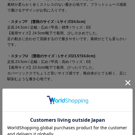
素材が柔らかく全くストレスのない履き心地です。フラットシューズ感覚
で履けるデザインがお気に入りです。
・スタッフF [普段のサイズ：Lサイズ/24.5cm]
足長:24.5cm / 足幅：広め / 甲高：標準 / ウィズ：EE
【着用サイズ】24.5cm/靴下で着用、少し小さめでした。
足の動きに合わせて屈曲するので履きやすいです。素材がとても柔らかい
です。
・スタッフU [普段のサイズ：Lサイズ/23.5?24.0cm]
足長:23.5cm / 足幅：広め / 甲高：高め / ウィズ：EE
【着用サイズ】23.5cm/靴下で着用、ぴったりでした。
カバーソックスでちょうど良いサイズ感です。靴自体がとても軽く、足に
馴染むような履き心地です。
●素材：合成皮革
●ヒール：1.5cm (low)
●ウィズ：EE
●原産国：日本