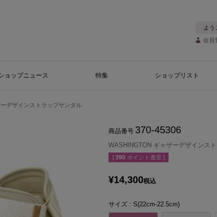
よう
会員
ショップニュース
特集
ショップリスト
ギャザーデザインストラップサンダル
370-45306
商品番号
WASHINGTON ギャザーデザイン
[
390
ポイント進呈 ]
¥
14,300
税込
サイズ
S(22cm-22.5cm)