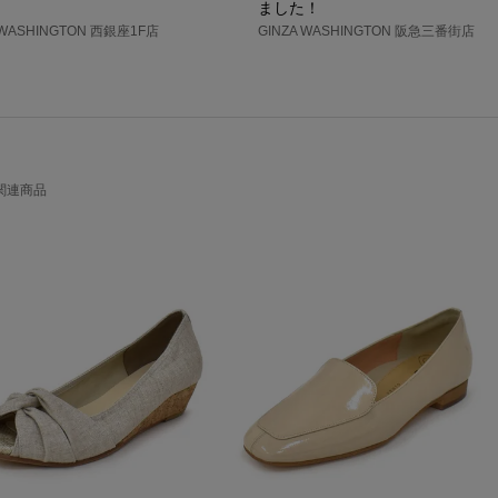
ました！
 WASHINGTON 西銀座1F店
GINZA WASHINGTON 阪急三番街店
関連商品