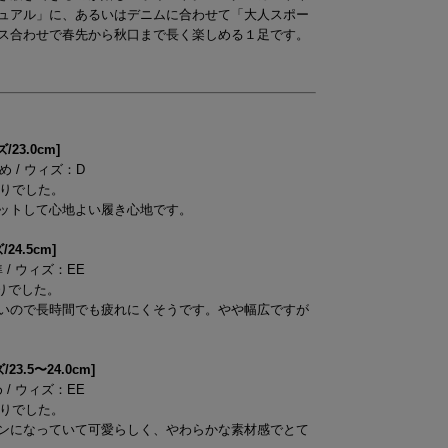
ュアル」に、あるいはデニムに合わせて「大人スポー
ス合わせで春先から秋口まで長く楽しめる１足です。
3.0cm]
薄め / ウィズ：D
たりでした。
ットして心地よい履き心地です。
4.5cm]
準 / ウィズ：EE
りでした。
いので長時間でも疲れにくそうです。やや幅広ですが
.5〜24.0cm]
め / ウィズ：EE
たりでした。
ンになっていて可愛らしく、やわらかな素材感でとて