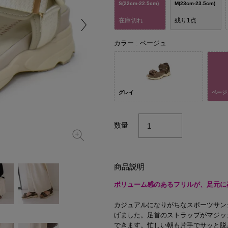
S(22cm-22.5cm)
M(23cm-23.5cm)
在庫切れ
残り1点
カラー
ベージュ
グレイ
ベージ
数量
商品説明
ボリューム感のあるフリルが、足元に
カジュアルになりがちなスポーツサン
げました。足首のストラップがマジッ
できます。忙しい朝も片手でサッと脱