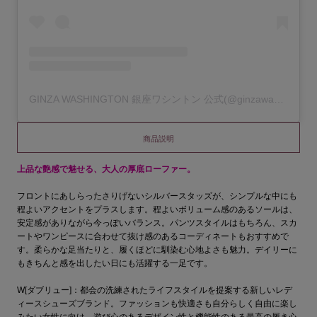
GINZA WASHINGTON 銀座ワシントン 公式(@ginzawashington_official)がシェアした投稿
商品説明
上品な艶感で魅せる、大人の厚底ローファー。
フロントにあしらったさりげないシルバースタッズが、シンプルな中にも
程よいアクセントをプラスします。程よいボリューム感のあるソールは、
安定感がありながら今っぽいバランス。パンツスタイルはもちろん、スカ
ートやワンピースに合わせて抜け感のあるコーディネートもおすすめで
す。柔らかな足当たりと、履くほどに馴染む心地よさも魅力。デイリーに
もきちんと感を出したい日にも活躍する一足です。
W[ダブリュー]：都会の洗練されたライフスタイルを提案する新しいレデ
ィースシューズブランド。ファッションも快適さも自分らしく自由に楽し