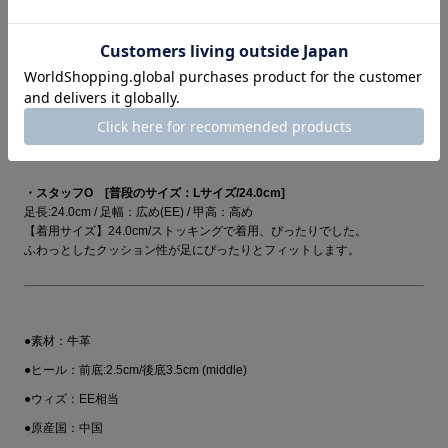
すいです。
・スタッフT [普段のサイズ：Sサイズ/22.5cm]
足長:22.5cm / 足幅：広め(EE) / 甲高：普通
【着用サイズ】22.5cm/ストッキングで着用、やや大きく感じました。
全体的にソフトな足あたりです。厚底タイプですが、かかとが深くフィッ
ト感があります。
・スタッフO [普段のサイズ：Lサイズ/24.0cm]
足長:24.0cm / 足幅：広め(EE) / 甲高：高め
【着用サイズ】24.0cm/ストッキングで着用、ぴったりでした。
ふわっとしたクッション性が足にぴったりとフィットします。
●素材：牛革
●ヒール：前底:2.5cm/後底3.5cm (middle)
●ウィズ：EE相当
●原産国：中国