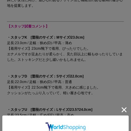
みたい女性に向け、遊び心のあるデザイン性と機能性のある最高の履き心
地を提案します。
【スタッフ試着コメント】
・スタッフK [普段のサイズ：Mサイズ/23.0cm]
足長:23.0cm / 足幅：狭め(D) / 甲高：薄め
【着用サイズ】23cm/靴下で着用、ぴったりでした。
エナメルですが足あたりが柔らかく、見た目以上に幅もゆったりしていま
した。ストッキングだと少し緩いかもしれません。
・スタッフD [普段のサイズ：Sサイズ/22.0cm]
足長:22.0cm / 足幅：狭め(D) / 甲高：普通
【着用サイズ】22.5cm/靴下で着用、大きめに感じました。
クッションがたっぷり入っていて、軽い履き心地です。
・スタッフU [普段のサイズ：Lサイズ/23.5?24.0cm]
足長:23.5cm / 足幅：広め(EE) / 甲高：高め
【着用サイズ】23.5cm/靴下で着用、ぴったりでした。
靴下でちょうど良いサイズ感です。クッションが効いていてとても履きや