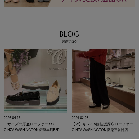
BLOG
関連ブログ
2026.04.16
2026.02.23
Ｌサイズ☆厚底ローファー♪♪♪
【W】キレイ×個性派厚底ローファー
GINZA WASHINGTON 銀座本店B2F
GINZA WASHINGTON 阪急三番街店