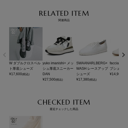
RELATED ITEM
関連商品
W ダブルクロスベル
yuko imanishi+ メッ
SWAANARLBERG×
facciamo
ト厚底シューズ
シュ厚底スニーカー
WASH レースアップ
プシューズ
¥
17,600
DAN
シューズ
¥
14,960
(税込)
(税
¥
27,500
¥
17,380
(税込)
(税込)
CHECKED ITEM
最近チェックした商品