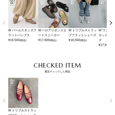
W パールスタッズフ
W ベロアリボンスエ
W トリプルストラッ
W ワンス
ラットパンプス
ードスニーカー
プフラットシューズ
ロックソー
¥
16,500
¥
17,600
¥
16,500
ズ
(税込)
(税込)
(税込)
¥
17,600
(税
CHECKED ITEM
最近チェックした商品
W トリプルストラッ