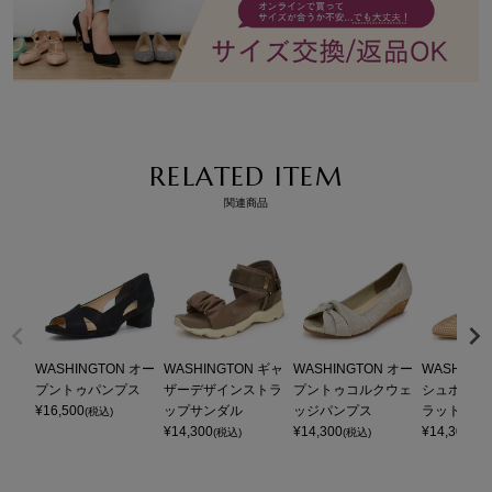
RELATED ITEM
関連商品
WASHINGTON オー
WASHINGTON ギャ
WASHINGTON オー
WASHING
プントゥパンプス
ザーデザインストラ
プントゥコルクウェ
シュポイン
¥
16,500
ップサンダル
ッジパンプス
ラットパン
(税込)
¥
14,300
¥
14,300
¥
14,300
(税込)
(税込)
(税