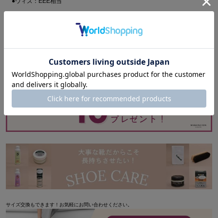
●ウィズ：EEE相当
●原産国：日本
●重さ(片足)：-
●カラー：ブラック（BL）
＞ サイズについて/靴の選び方
レビューを書く
サイズ交換もできます！お気軽にお問い合わせください。