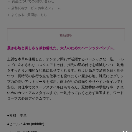
商品についてのお問い合わせ
店舗試着サービス お申込フォーム
よくあるご質問はこちら
商品説明
履き心地と美しさを兼ね備えた、大人のためのベーシックパンプス。
上質な本革を使用した、オンオフ問わず活躍するベーシックな一足。 トレ
ンドに左右されないスクエアトゥは、指先の締め付けを軽減しつつ、足元
をすっきりと知的な印象に見せてくれます。程よい高さで足首を細く見せ
つつ、長時間の歩行や立ち仕事でも疲れにくい履き心地。靴底にはグリッ
プ力の高いアウトソールを採用。雨上がりの路面や滑りやすいタイルでも
安心。お仕事でのスーツスタイルはもちろん、冠婚葬祭や学校行事、きれ
いめのカジュアルスタイルまで。一足持っておくと必ず重宝する、ワード
ローブの必須アイテムです。
●素材：本革
●ヒール：4cm (middle)