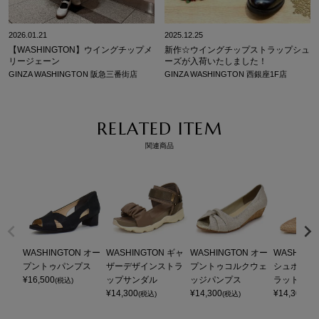
2026.01.21
2025.12.25
【WASHINGTON】ウイングチップメ
新作☆ウイングチップストラップシュ
リージェーン
ーズが入荷いたしました！
GINZA WASHINGTON 阪急三番街店
GINZA WASHINGTON 西銀座1F店
RELATED ITEM
関連商品
WASHINGTON オー
WASHINGTON ギャ
WASHINGTON オー
WASHING
プントゥパンプス
ザーデザインストラ
プントゥコルクウェ
シュポイン
¥
16,500
ップサンダル
ッジパンプス
ラットパン
(税込)
¥
14,300
¥
14,300
¥
14,300
(税込)
(税込)
(税