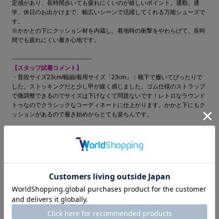
定感があり、長時間歩いても疲れにくいのが嬉しいポイント。通勤、通
学、休日のお出かけまで、幅広いシーンで活躍してくれる万能シューズで
す。
※かかとの下にクッション材を内蔵し、着地時の衝撃をやわらげて、長時
間でも疲れにくい履き心地です。
-----------------------------------------
【スタッフ試着コメント】
・普段サイズ23cm/幅細/着用サイズ「23cm」：靴下で履いてぴったりで
した。ストッキングだと少し甲が緩く感じました。ゴム仕様のストラップ
で微調整できるのでサイズは下げなくて問題ないです！レトロなラウンド
トゥなのでクラシックなコーディネートに仕上がります。かかと下にもク
ッションがあるので履き始めからとても楽ちんです。
●素材：牛革ガラス
●ヒール：3cm (middle)
●ウィズ：EE相当
●原産国：日本
●カラー：ブラック(BL)、ブラウン(BR)、ホワイト(WH)
＞ サイズについて/靴の選び方