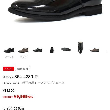
ブラック
グレイ
SALE
晴雨兼用
864-4239-R
商品番号
[SALE] WASH 晴雨兼用 レースアップシューズ
¥
14,300
¥
9,999
税込
30%OFF
サイズ
22.5cm