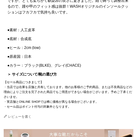
ですが、とても柔らかく馴染みの良さに驚きました。紐で縛って調整出来
るので、踵や甲のフィット感は抜群！WASHオリジナルのインソールクッ
ションはフカフカで気持ち良いです。
●素材：人工皮革
●底材：合成底
●ヒール：2cm (low)
●原産国：日本
●カラー：ブラック(BLKE)、グレイ(CHACE)
＞ サイズについて/靴の選び方
【セール商品につきまして】
・当店では在庫を店舗と共有しております。他のお客様のご予約商品、または不良商品などの
理由によりご注文を完了された商品でもご用意ができない場合がございます。予めご了承くだ
さいませ。
・実店舗とONLINE SHOPでは稀に価格が異なる場合がございます。
・セール品はポイント付与の対象外となります。
レビューを書く