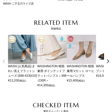
WASH 二子玉川ライズ店
RELATED ITEM
関連商品
WASH [人気商品] き
WASHINGTON 晴雨
WASHINGTON 晴雨
WASHING
れい見えフラットシ
兼用 ポインテッドフ
兼用 Vカット ローヒ
プントゥパ
ューズ [398-4230/10]
ラットパンプス＜398
ールパンプス
¥
16,500
(税
¥
13,200
-230R＞
¥
15,400
(税込)
(税込)
¥
14,300
(税込)
CHECKED ITEM
最近チェックした商品