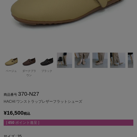
ベージュ
ダークブラ
ブラック
ウン
370-N27
商品番号
HACHI ワンストラップレザーフラットシューズ
¥
16,500
税込
[
450
ポイント進呈 ]
サイズ
35