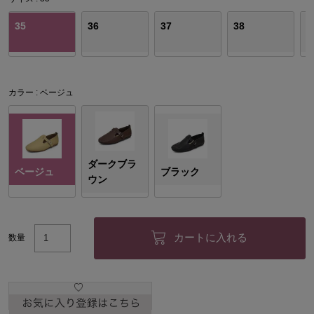
35
36
37
38
3
カラー
ベージュ
ダークブラ
ベージュ
ブラック
ウン
カートに入れる
数量