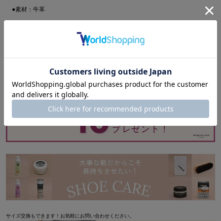
●素材：牛革
●底材：ゴム
●原産国：中国
●カラー：ブラック(BLK)、ダークブラウン(DBR)、ベージュ(DBG)
＞ サイズについて/靴の選び方
レビューを書く
サイズ交換もできます！お気軽にお問い合わせください。