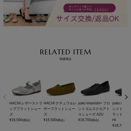
RELATED ITEM
関連商品
HACHI レザーストラ
HACHI ナチュラルレ
yuko imanishi+ フロ
yuko iman
ップフラットシュー
ザーフラットシュー
ントゴムスクエアト
ンメトリー
ズ
ズ
ゥシューズ AZU
ラットシュー
¥
16,500
¥
16,500
¥
18,700
HI
(税込)
(税込)
(税込)
¥
18,700
(税