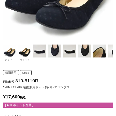
ネイビー
ブラック
晴雨兼用
Lsize
319-6110R
商品番号
SAINT CLAIR 晴雨兼用ドット柄バレエパンプス
¥
17,600
税込
[
480
ポイント進呈 ]