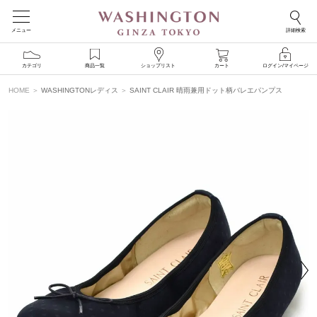
メニュー
詳細検索
カテゴリ
商品一覧
ショップリスト
カート
ログイン/マイページ
HOME
WASHINGTONレディス
SAINT CLAIR 晴雨兼用ドット柄バレエパンプス