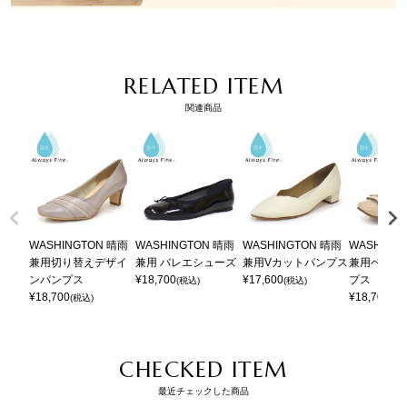
RELATED ITEM
関連商品
WASHINGTON 晴雨
WASHINGTON 晴雨
WASHINGTON 晴雨
WASHING
兼用切り替えデザイ
兼用 バレエシューズ
兼用Vカットパンプス
兼用ベーシ
ンパンプス
¥
18,700
¥
17,600
プス
(税込)
(税込)
¥
18,700
¥
18,700
(税込)
(税
CHECKED ITEM
最近チェックした商品