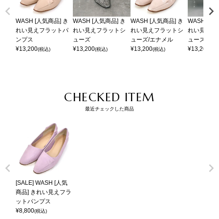
WASH [人気商品] き
WASH [人気商品] き
WASH [人気商品] き
WASH [人
れい見えフラットパ
れい見えフラットシ
れい見えフラットシ
れい見えフ
ンプス
ューズ
ューズ/エナメル
ューズ [398-
¥
13,200
¥
13,200
¥
13,200
¥
13,200
(税込)
(税込)
(税込)
(税
CHECKED ITEM
最近チェックした商品
[SALE] WASH [人気
商品] きれい見えフラ
ットパンプス
¥
8,800
(税込)