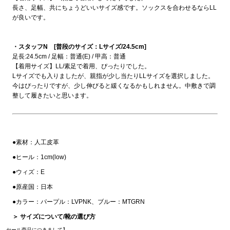
長さ、足幅、共にちょうどいいサイズ感です。ソックスを合わせるならLL
が良いです。
・スタッフN [普段のサイズ：Lサイズ/24.5cm]
足長:24.5cm / 足幅：普通(E) / 甲高：普通
【着用サイズ】LL/素足で着用、ぴったりでした。
Lサイズでも入りましたが、親指が少し当たりLLサイズを選択しました。
今はぴったりですが、少し伸びると緩くなるかもしれません。中敷きで調
整して履きたいと思います。
●素材：人工皮革
●ヒール：1cm(low)
●ウィズ：E
●原産国：日本
●カラー：パープル：LVPNK、ブルー：MTGRN
＞ サイズについて/靴の選び方
セール商品につきまして】