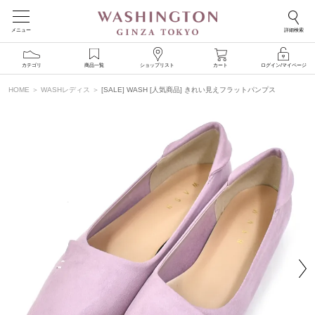
メニュー
詳細検索
カテゴリ
商品一覧
ショップリスト
カート
ログイン/マイページ
HOME
WASHレディス
[SALE] WASH [人気商品] きれい見えフラットパンプス