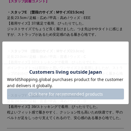
【スタッフ試着コメント】
・スタッフE [普段のサイズ：Mサイズ/23.5cm]
足長:23.5cm / 足幅：広め / 甲高：高め / ウィズ：EEE
【着用サイズ】37/素足で着用、ぴったりでした。
ジャストサイズでちょうど良く履けました。つま先はややタイトに感じま
すが、ストラップがあるため安定感のある履き心地です。
・スタッフH [普段のサイズ：Mサイズ/23.0cm]
足長:23.0cm / 足幅：狭め / 甲高：普通 / ウィズ：C
【着用サイズ】37/ストッキングで着用、ぴったりでした。
ポインテッドトゥは窮屈かと思いワンサイズ上を着用しましたが、ストラ
ップのおかげで脱げにくいです。中敷きのクッションが柔らかく履き心地
の良い一足です。
・スタッフY [普段のサイズ：Lサイズ/24.5cm]
足長:24.5cm / 足幅：普通 / 甲高：薄め / ウィズ：D
【着用サイズ】39/ストッキングで着用、ぴったりでした。
程よいフィット感で履きやすく、クッション性も高いため快適です。甲の
ベルトが足をしっかり支えてくれるので、安心感のある履き心地でした。