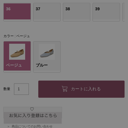
36
37
38
39
4
カラー
ベージュ
ベージュ
ブルー
カートに入れる
数量
商品についてのお問い合わせ