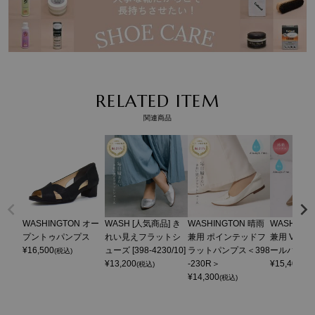
RELATED ITEM
関連商品
WASHINGTON オー
WASH [人気商品] き
WASHINGTON 晴雨
WASHING
プントゥパンプス
れい見えフラットシ
兼用 ポインテッドフ
兼用 Vカッ
¥
16,500
ューズ [398-4230/10]
ラットパンプス＜398
ールパンプ
(税込)
¥
13,200
-230R＞
¥
15,400
(税込)
(税
¥
14,300
(税込)