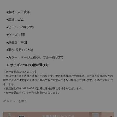
●素材：人工皮革
●底材：ゴム
●ヒール：-cm (low)
●ウィズ：EE
●原産国：中国
●重さ(片足)：150g
●カラー：ベージュ(BG)、ブルー(BUGY)
＞ サイズについて/靴の選び方
【セール商品につきまして】
・当店では在庫を店舗と共有しております。他のお客様のご予約商品、または不良商品などの
理由によりご注文を完了された商品でもご用意ができない場合がございます。予めご了承くだ
さいませ。
・実店舗とONLINE SHOPでは稀に価格が異なる場合がございます。
・セール品はポイント付与の対象外となります。
レビューを書く