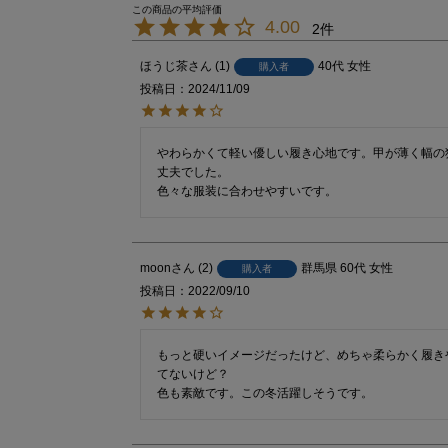
4.00
2
ほうじ茶
1
40代
女性
購入者
投稿日
2024/11/09
やわらかくて軽い優しい履き心地です。甲が薄く幅の
丈夫でした。

色々な服装に合わせやすいです。
moon
2
群馬県
60代
女性
購入者
投稿日
2022/09/10
もっと硬いイメージだったけど、めちゃ柔らかく履き
てないけど？

色も素敵です。この冬活躍しそうです。