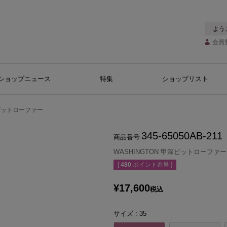
よう
会員
ショップニュース
特集
ショップリスト
深ビットローファー
345-65050AB-211
商品番号
WASHINGTON 甲深ビットローファー
[
480
ポイント進呈 ]
¥
17,600
税込
サイズ
35