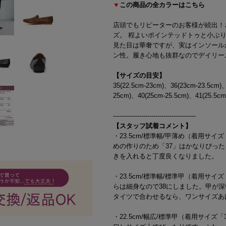
▼
この商品の全カラーはこちら
店頭でもリピーターのお客様が続出！
ズ。 程よいポインテッドトゥと小ぶ
見た目は華奢ですが、実はインソール
ン性。履き心地も抜群なのでデイリー
【サイズの目安】
35(22.5cm-23cm)、36(23cm-23.5cm)
25cm)、40(25cm-25.5cm)、41(25.5cm
-----------------------------------------
【スタッフ試着コメント】
・23.5cm/標準幅/甲薄め（着用サ
めの作りのため「37」はかなりぴった
きを入れると丁度良くなりました。
・23.5cm/標準幅/標準甲（着用サ
らは細身なので38にしました。甲が
タイツで合わせるなら、ワンサイズあ
・22.5cm/幅広/標準甲（着用サイズ