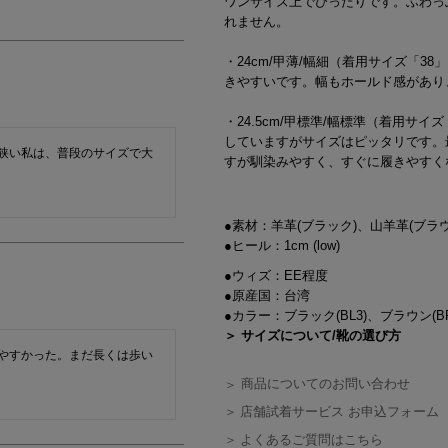
ワンサイズ上でぴったりです。ふわっ
れません。
・24cm/甲薄/幅細（着用サイズ「
きやすいです。幅もホールド感があり
・24.5cm/甲標準/幅標準（着用サ
していますがサイズはピッタリです。
狭い私は、普段のサイズで大
すが馴染みやすく、すぐに履きやすく
●素材：羊革(ブラック)、山羊革(ブラウ
●ヒール：1cm (low)
●ウィズ：EE程度
●原産国：台湾
●カラー：ブラック(BL3)、ブラウン(BR
＞ サイズについて/靴の選び方
やすかった。まだ長くは歩い
商品についてのお問い合わせ
店舗試着サービス お申込フォーム
よくあるご質問はこちら