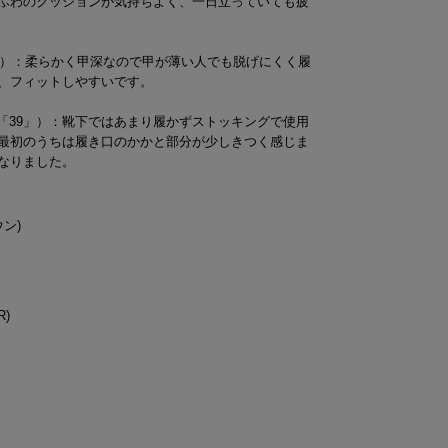
ふわのクッションが気持ちよく、一日立っていても疲
38」）：柔らかく甲深なので甲が薄い人でも脱げにくく履
、フィットしやすいです。
イズ「39」）：靴下ではあまり履かずストッキングで使用
最初のうちは履き口のかかと部分が少しきつく感じま
なりました。
ン)
)