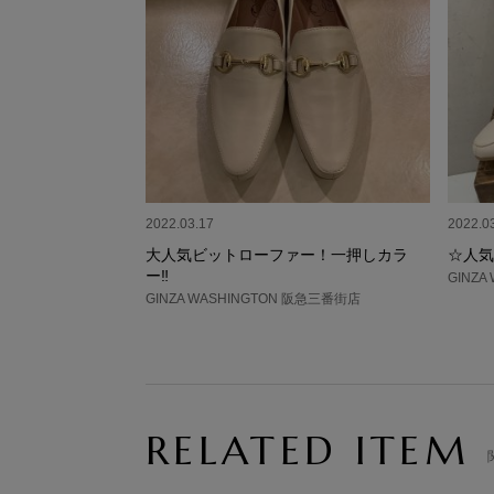
2022.03.17
2022.0
大人気ビットローファー！一押しカラ
☆人気
ー‼︎
GINZ
GINZA WASHINGTON 阪急三番街店
RELATED ITEM