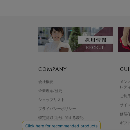
COMPANY
GUI
会社概要
メン
レデ
企業理念/歴史
ご利
ショップリスト
サイ
プライバシーポリシー
修理
/
特定商取引法に関する表記
ギフ
リクルート