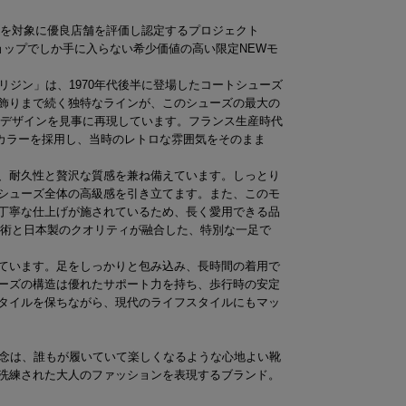
店舗を対象に優良店舗を評価し認定するプロジェクト
Shop）のショップでしか手に入らない希少価値の高い限定NEWモ
ー・オリジン」は、1970年代後半に登場したコートシューズ
飾りまで続く独特なラインが、このシューズの最大の
クなデザインを見事に再現しています。フランス生産時代
」カラーを採用し、当時のレトロな雰囲気をそのまま
、耐久性と贅沢な質感を兼ね備えています。しっとり
シューズ全体の高級感を引き立てます。また、このモ
丁寧な仕上げが施されているため、長く愛用できる品
た技術と日本製のクオリティが融合した、特別な一足で
ています。足をしっかりと包み込み、長時間の着用で
ーズの構造は優れたサポート力を持ち、歩行時の安定
タイルを保ちながら、現代のライフスタイルにもマッ
CKの理念は、誰もが履いていて楽しくなるような心地よい靴
洗練された大人のファッションを表現するブランド。