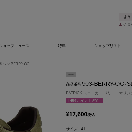
よう
会員
ショップニュース
特集
ショップリスト
リジン BERRY-OG
mens
903-BERRY-OG-S
商品番号
PATRICK スニーカー ベリー・オリジン
[
480
ポイント進呈 ]
¥
17,600
税込
サイズ
41