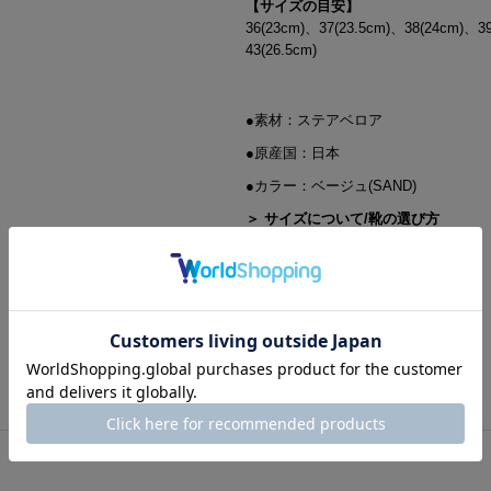
【サイズの目安】
36(23cm)、37(23.5cm)、38(24cm)、3
43(26.5cm)
●素材：ステアベロア
●原産国：日本
●カラー：ベージュ(SAND)
＞ サイズについて/靴の選び方
商品についてのお問い合わせ
店舗試着サービス お申込フォーム
よくあるご質問はこちら