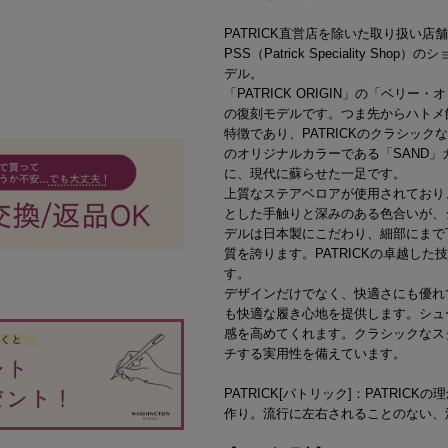
PATRICK直営店を除いた取り扱い
PSS（Patrick Speciality 
デル。
「PATRICK ORIGIN」の「ベリ
の復刻モデルです。つま先からハトメ
特徴であり、PATRICKのクラシッ
のオリジナルカラーである「SAND
に、現代に蘇らせた一足です。
上質なステアベロアが使用されており
とした手触りと深みのある色合いが、
デルは日本製にこだわり、細部にまで
質を誇ります。PATRICKの卓越し
す。
デザインだけでなく、快適さにも優れ
も快適な履き心地を提供します。シュ
感を高めてくれます。クラシックなス
チする実用性を備えています。
PATRICK[パトリック]：PATRI
作り。流行に左右されることのない、