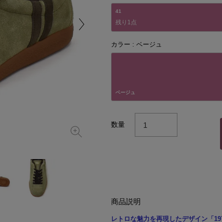
41
残り1点
カラー
ベージュ
ベージュ
数量
商品説明
レトロな魅力を再現したデザイン「19