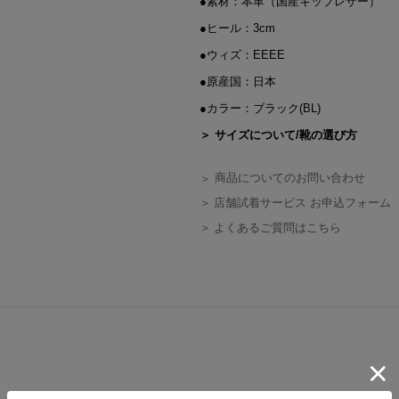
●素材：本革（国産キップレザー）
●ヒール：3cm
●ウィズ：EEEE
●原産国：日本
●カラー：ブラック(BL)
＞ サイズについて/靴の選び方
商品についてのお問い合わせ
店舗試着サービス お申込フォーム
よくあるご質問はこちら