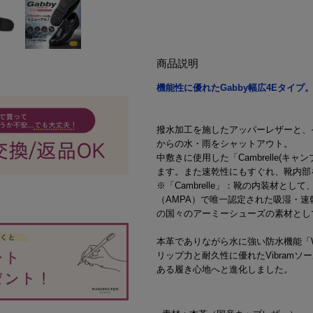
商品説明
機能性に優れたGabby幅広4Eタイプ
撥水加工を施したアッパーレザーと、そ
からの水・雨をシャットアウト。
中敷きに使用した「Cambrelle(
ます。また速乾性にもすぐれ、靴内部
※「Cambrelle」：靴の内装材と
（AMPA）で唯一認定された吸湿・
の国々のアーミーシューズの素材とし
本革でありながら水に強い防水機能「W
リップ力と耐久性に優れたVibram
ある履き心地へと進化しました。