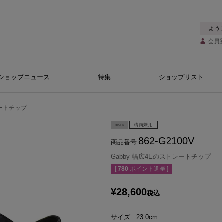
よう
会員
ショップニュース
特集
ショップリスト
レートチップ
mens
晴雨兼用
862-G2100V
商品番号
Gabby 幅広4Eのストレートチップ
[
780
ポイント進呈 ]
¥
28,600
税込
サイズ
23.0cm