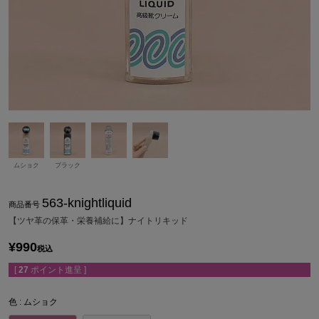
ムショク
ブラック
563-knightliquid
商品番号
【ツヤ革の保革・栄養補給に】ナイトリキッド
¥
990
税込
[
27
ポイント進呈 ]
色
ムショク