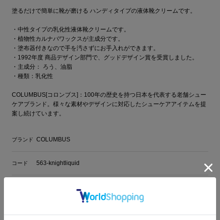
塗るだけで簡単に靴が磨ける ハンディタイプの液体靴クリームです。
・中性タイプの乳化性液体靴クリームです。
・植物性カルナバワックスが主成分です。
・塗布器付きなので手を汚さずにお手入れができます。
・1992年度 商品デザイン部門で、グッドデザイン賞を受賞しました。
・主成分： ろう、油脂
・種類：乳化性
COLUMBUS[コロンブス]：100年の歴史を持つ日本を代表する老舗シュー
ケアブランド。様々な素材やデザインに対応したシューケアアイテムを提
案し続けています。
COLUMBUS
ブランド
563-knightliquid
コード
無色、ブラック
カラー
65ml
内容量