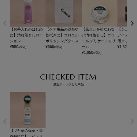
【お手入れのはじめ
【ケア用品の塗布や
【風合いを損なわな
【シューケ
に】汚れ落としロー
乾拭きに】コロニル
い汚れ落とし】コロ
アイテム】
ション
ポリッシングクロス
ニル デリケートクリ
用クリーム
¥
550
¥
660
ーム
¥
1,320
(税込)
(税込)
(税込)
¥
1,650
(税込)
CHECKED ITEM
最近チェックした商品
【ツヤ革の保革・栄
養補給に】ナイトリ