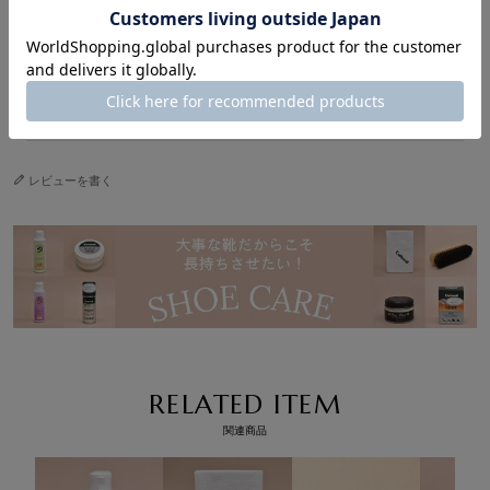
・お子さまの手の届かないところに保管してください。
万一飲み込んだ場合は水を飲ませるなどの応急処置をし、医師
使用上の
にご相談ください。
注意
・認知症の方などの誤飲を防ぐため、置き場所に注意してくださ
い。
レビューを書く
RELATED ITEM
関連商品