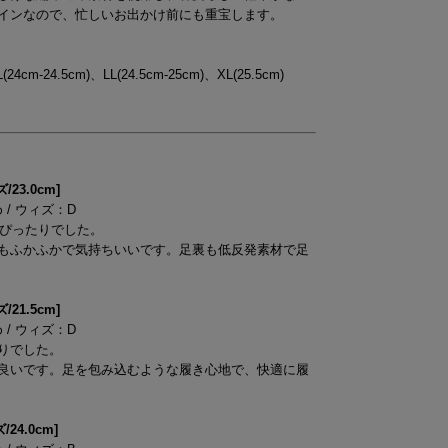
インなので、忙しいお出かけ前にも重宝します。
(24cm-24.5cm)、LL(24.5cm-25cm)、XL(25.5cm)
3.0cm]
め / ウィズ：D
、ぴったりでした。
もふかふかで気持ちいいです。足裏も低反発素材で足
1.5cm]
め / ウィズ：D
りでした。
良いです。足を包み込むような履き心地で、快適に履
4.0cm]