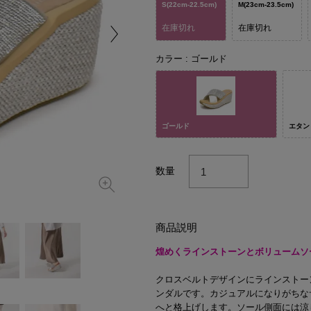
S(22cm-22.5cm)
M(23cm-23.5cm)
在庫切れ
在庫切れ
カラー
ゴールド
ゴールド
エタン
数量
商品説明
煌めくラインストーンとボリュームソ
クロスベルトデザインにラインストー
ンダルです。カジュアルになりがちな
へと格上げします。ソール側面には涼