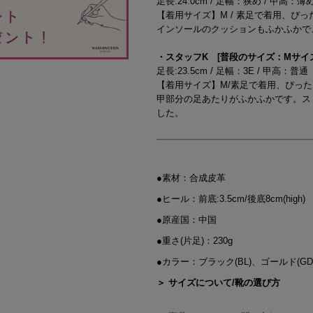
足長:24.0cm / 足幅：狭め / 甲高：薄
【着用サイズ】M / 素足で着用、ぴ
インソールのクッションもふかふかで
・スタッフK [普段のサイズ：Mサイズ/2
足長:23.5cm / 足幅：3E / 甲高：普通
【着用サイズ】M/素足で着用、ぴっ
甲部分の足あたりがふかふかです。ス
した。
●素材：合成皮革
●ヒール：前底:3.5cm/後底8cm(high)
●原産国：中国
●重さ(片足)：230g
●カラー：ブラック(BL)、ゴールド(GD)
＞ サイズについて/靴の選び方