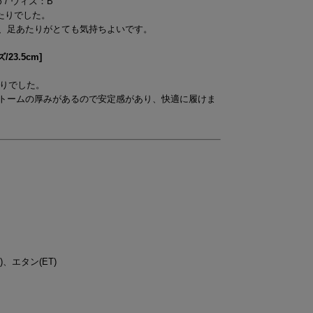
め / ウィズ：B
ったりでした。
、足あたりがとても気持ちよいです。
3.5cm]
たりでした。
トームの厚みがあるので安定感があり、快適に履けま
、エタン(ET)