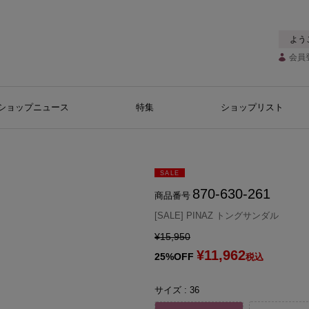
よう
会員
ショップニュース
特集
ショップリスト
SALE
870-630-261
商品番号
[SALE] PINAZ トングサンダル
¥
15,950
¥
11,962
25%OFF
税込
サイズ
36