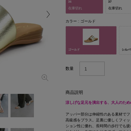
36
37
在庫切れ
在庫切れ
カラー
ゴールド
ゴールド
シルバ
数量
商品説明
涼しげな足元を演出する、大人のため
アッパー部分は伸縮性のある素材でフ
高級感をプラス。足裏に優しくフィッ
ション性に優れ、長時間の歩行でも疲