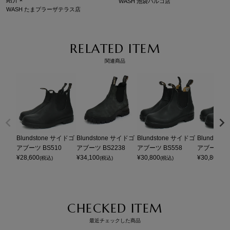
WASH 池袋パルコ店
WASH たまプラーザテラス店
RELATED ITEM
関連商品
Blundstone サイドゴ
Blundstone サイドゴ
Blundstone サイドゴ
Blundsto
アブーツ BS510
アブーツ BS2238
アブーツ BS558
アブーツ BS
¥
28,600
¥
34,100
¥
30,800
¥
30,800
(税込)
(税込)
(税込)
(税
CHECKED ITEM
最近チェックした商品