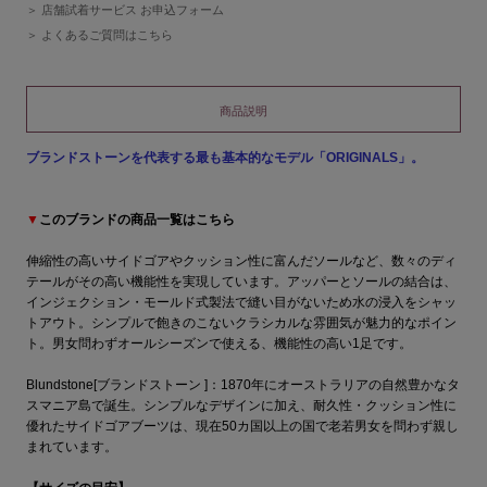
店舗試着サービス お申込フォーム
よくあるご質問はこちら
商品説明
ブランドストーンを代表する最も基本的なモデル「ORIGINALS」。
▼
このブランドの商品一覧はこちら
伸縮性の高いサイドゴアやクッション性に富んだソールなど、数々のディ
テールがその高い機能性を実現しています。アッパーとソールの結合は、
インジェクション・モールド式製法で縫い目がないため水の浸入をシャッ
トアウト。シンプルで飽きのこないクラシカルな雰囲気が魅力的なポイン
ト。男女問わずオールシーズンで使える、機能性の高い1足です。
Blundstone[ブランドストーン ]：1870年にオーストラリアの自然豊かなタ
スマニア島で誕生。シンプルなデザインに加え、耐久性・クッション性に
優れたサイドゴアブーツは、現在50カ国以上の国で老若男女を問わず親し
まれています。