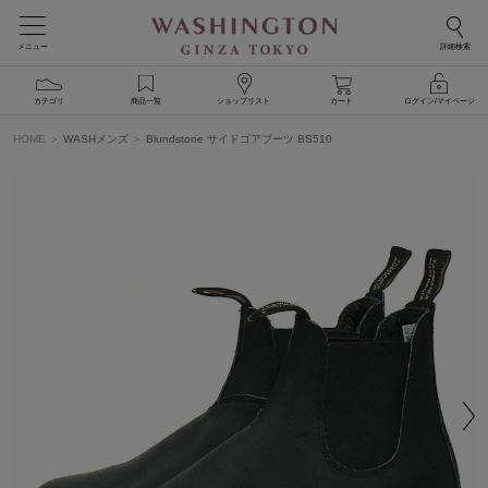
メニュー
詳細検索
カテゴリ
商品一覧
ショップリスト
カート
ログイン/マイページ
HOME
WASHメンズ
Blundstone サイドゴアブーツ BS510