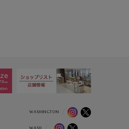
WASHINGTON
WASH