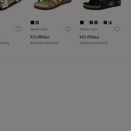
WASH×TIAD.
WASH×TIAD.
¥
10,890
¥
10,450
込
税込
税込
(25cm)
36(23cm)-40(25cm)
36(23cm)-40(25cm)