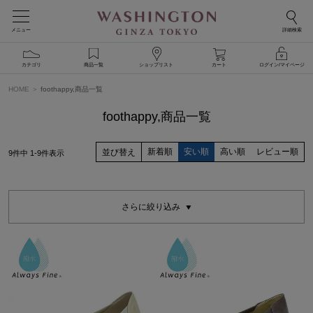
メニュー
詳細検索
カテゴリ
商品一覧
ショップリスト
カート
ログイン/マイページ
HOME
foothappy,商品一覧
foothappy,商品一覧
新着順
安い順
高い順
レビュー順
並び替え
9
件中
1
-
9
件表示
さらに絞り込み