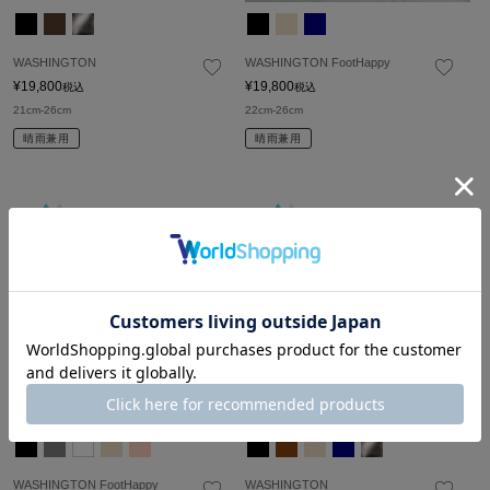
WASHINGTON
WASHINGTON FootHappy
¥
19,800
¥
19,800
税込
税込
21cm-26cm
22cm-26cm
晴雨兼用
晴雨兼用
WASHINGTON FootHappy
WASHINGTON