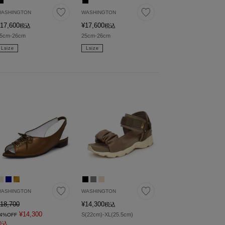
ASHINGTON
WASHINGTON
17,600
¥
17,600
税込
税込
5cm-26cm
25cm-26cm
Lsize
Lsize
ASHINGTON
WASHINGTON
18,700
¥
14,300
税込
¥
14,300
S(22cm)-XL(25.5cm)
4%OFF
税込