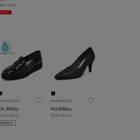
3cm-26cm
SALE
ASHINGTON
WASHINGTON
14,300
¥
19,800
税込
税込
2.5cm-26cm
22cm-24.5cm
晴雨兼用