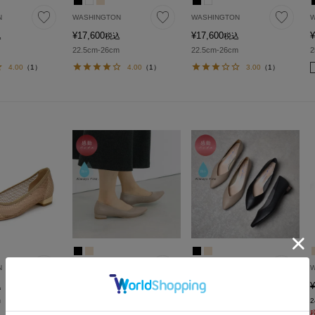
N
WASHINGTON
WASHINGTON
W
¥
17,600
¥
17,600
¥
込
税込
税込
22.5cm-26cm
22.5cm-26cm
2
4.00
（1）
4.00
（1）
3.00
（1）
N
WASHINGTON
WASHINGTON
W
¥
15,400
¥
15,400
¥
込
税込
税込
m
21.5cm-27cm
21.5cm-27cm
2