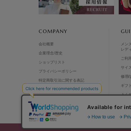
COMPANY
GUI
会社概要
メン
レデ
企業理念/歴史
ご利
ショップリスト
サイ
プライバシーポリシー
修理
/
特定商取引法に関する表記
ギフ
リクルート
よくあ
法人向けシューズ
お問