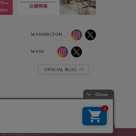
WASHINGTON
WASH
OFFICIAL BLOG
商品を探すお手伝いをします！
t© Washington Shoe Co.,Ltd. All rights reserved.