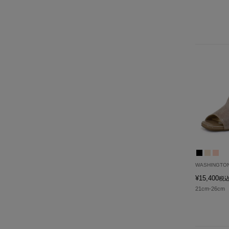
WASHINGTO
¥
15,400
税
21cm-26cm