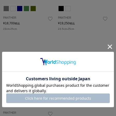
PANTHER
PANTHER
¥
18,700
¥
19,250
税込
税込
23cm-25cm
23.5cm-25cm
PANTHER