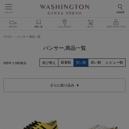
メニュー
詳細検索
カテゴリ
商品一覧
ショップリスト
カート
ログイン/マイページ
HOME
パンサー,商品一覧
パンサー,商品一覧
新着順
安い順
高い順
レビュー順
並び替え
5
件中
1
-
5
件表示
さらに絞り込み