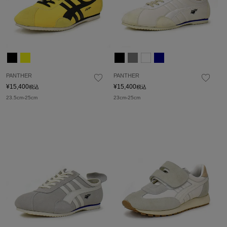
PANTHER
PANTHER
¥
15,400
¥
15,400
税込
税込
23.5cm-25cm
23cm-25cm