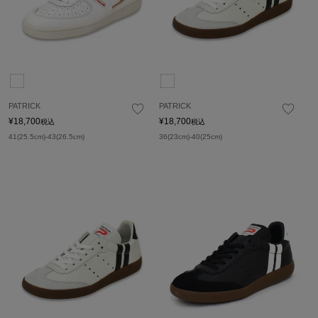
PATRICK
PATRICK
¥
18,700
¥
18,700
税込
税込
41(25.5cm)-43(26.5cm)
36(23cm)-40(25cm)