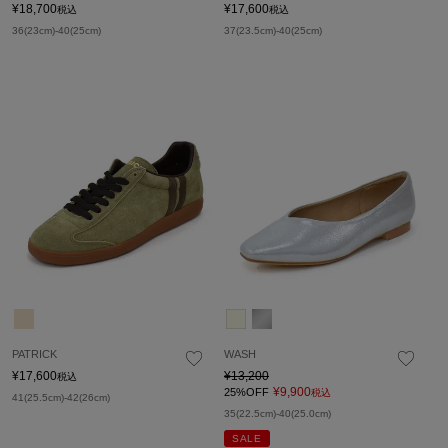
¥
18,700
¥
17,600
税込
税込
36(23cm)-40(25cm)
37(23.5cm)-40(25cm)
PATRICK
WASH
¥
17,600
¥
13,200
税込
¥
9,900
25%OFF
税込
41(25.5cm)-42(26cm)
35(22.5cm)-40(25.0cm)
SALE