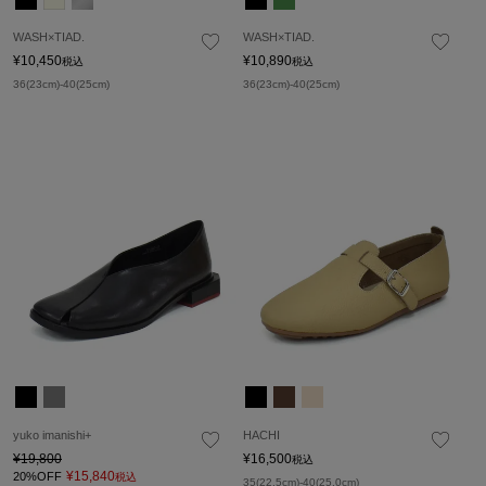
WASH×TIAD.
WASH×TIAD.
¥
10,450
¥
10,890
税込
税込
36(23cm)-40(25cm)
36(23cm)-40(25cm)
yuko imanishi+
HACHI
¥
19,800
¥
16,500
税込
¥
15,840
20%OFF
税込
35(22.5cm)-40(25.0cm)