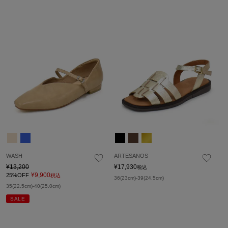
WASH
ARTESANOS
¥
13,200
¥
17,930
税込
¥
9,900
25%OFF
税込
36(23cm)-39(24.5cm)
35(22.5cm)-40(25.0cm)
SALE