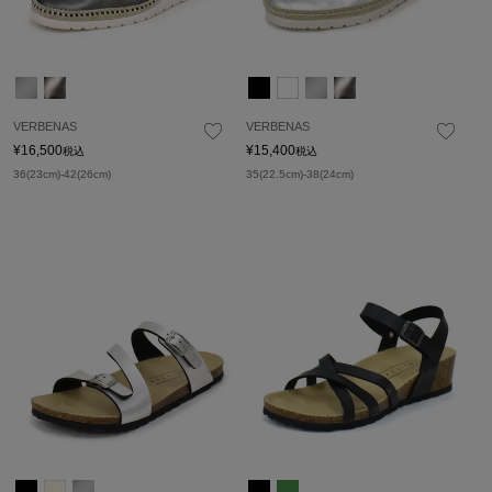
VERBENAS
VERBENAS
¥
16,500
¥
15,400
税込
税込
36(23cm)-42(26cm)
35(22.5cm)-38(24cm)