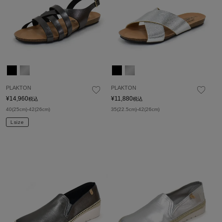
PLAKTON
PLAKTON
¥
14,960
¥
11,880
税込
税込
40(25cm)-42(26cm)
35(22.5cm)-42(26cm)
Lsize