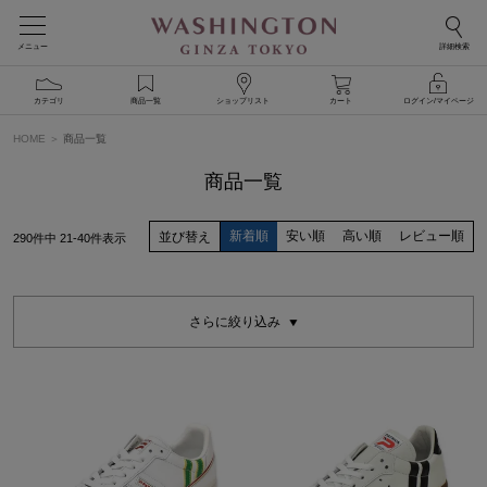
メニュー
詳細検索
カテゴリ
商品一覧
ショップリスト
カート
ログイン/マイページ
HOME
商品一覧
商品一覧
新着順
安い順
高い順
レビュー順
並び替え
290
件中
21
-
40
件表示
さらに絞り込み