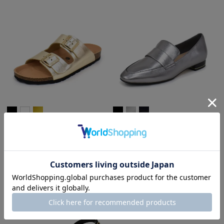
PLAKTON
WASH
¥
12,980
¥
17,600
税込
税込
35(22.5cm)-39(24.5cm)
35(22.5cm)-40(25.0cm)