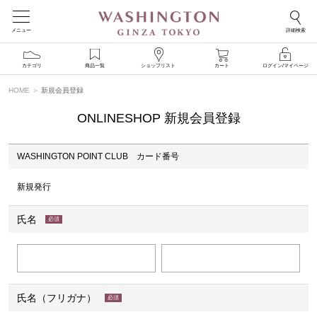
メニュー
詳細検索
カテゴリ
商品一覧
ショップリスト
カート
ログイン/マイページ
HOME
新規会員登録
ONLINESHOP 新規会員登録
WASHINGTON POINT CLUB カード番号
新規発行
氏名
(必
須)
氏名（フリガナ）
(必
須)