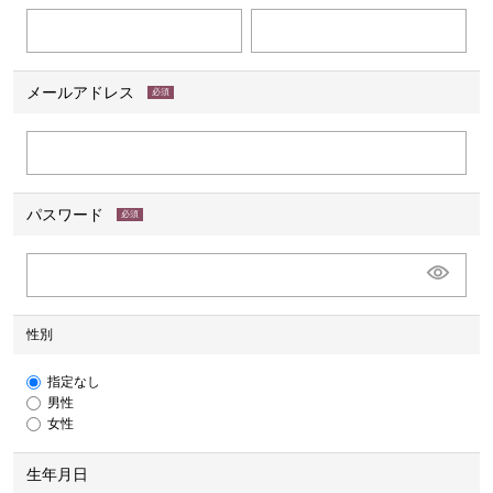
メールアドレス
(必
須)
パスワード
(必
須)
性別
指定なし
男性
女性
生年月日