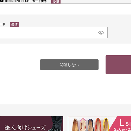
INGTON POINT CLUB カード番号
(必
須)
ード
(必
須)
認証しない