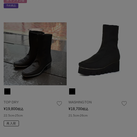
ポイント2倍
予約商品
TOP DRY
WASHINGTON
¥
19,800
¥
18,700
税込
税込
22.5cm-25cm
21.5cm-26cm
再入荷