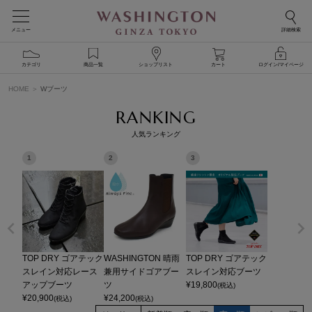
メニュー
詳細検索
カテゴリ
商品一覧
ショップリスト
カート
ログイン/マイページ
HOME
Wブーツ
RANKING
人気ランキング
1
2
3
TOP DRY ゴアテック
WASHINGTON 晴雨
TOP DRY ゴアテック
スレイン対応レース
兼用サイドゴアブー
スレイン対応ブーツ
アップブーツ
ツ
¥
19,800
(税込)
¥
20,900
¥
24,200
(税込)
(税込)