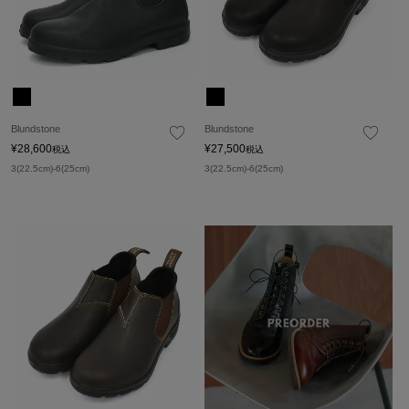
Blundstone
Blundstone
¥
28,600
¥
27,500
税込
税込
3(22.5cm)-6(25cm)
3(22.5cm)-6(25cm)