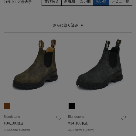
新着順
安い順
高い順
レビュー順
並び替え
21
件中
1
-
20
件表示
さらに絞り込み
Blundstone
Blundstone
¥
34,100
¥
34,100
税込
税込
3(22.5cm)-6(25cm)
3(22.5cm)-6(25cm)