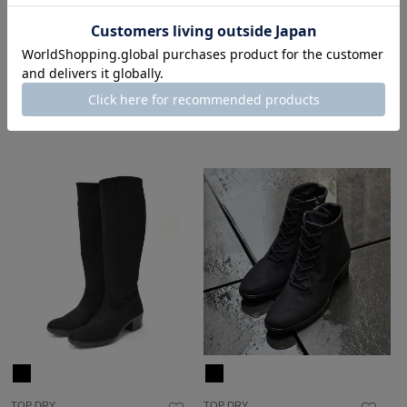
WASHINGTON
WASHINGTON
¥
25,300
¥
24,200
税込
税込
22cm-26cm
21.5cm-26cm
こちらは予約商品です
晴雨兼用
ポイント2倍
予約商品
TOP DRY
TOP DRY