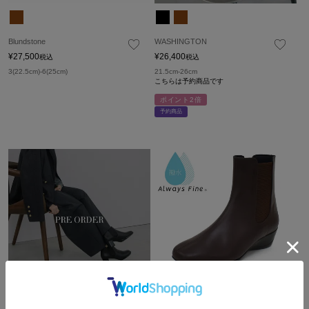
Blundstone
WASHINGTON
¥
27,500
¥
26,400
税込
税込
3(22.5cm)-6(25cm)
21.5cm-26cm
こちらは予約商品です
ポイント2倍
予約商品